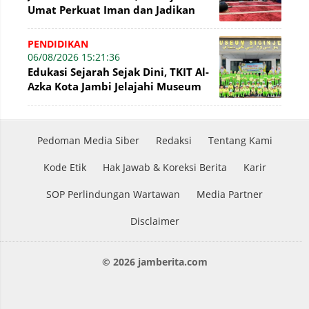
Umat Perkuat Iman dan Jadikan
Akhlak sebagai Landasan
Membangun Bangsa
PENDIDIKAN
06/08/2026 15:21:36
Edukasi Sejarah Sejak Dini, TKIT Al-
Azka Kota Jambi Jelajahi Museum
Siginjei
Pedoman Media Siber
Redaksi
Tentang Kami
Kode Etik
Hak Jawab & Koreksi Berita
Karir
SOP Perlindungan Wartawan
Media Partner
Disclaimer
© 2026 jamberita.com