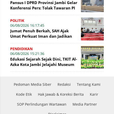
Pansus I DPRD Provinsi Jambi Gelar
Konferensi Pers: Tolak Tawaran PI
7% PetroChina, Siap Gandeng KPK
POLITIK
06/08/2026 16:17:45
Jumat Penuh Berkah, SAH Ajak
Umat Perkuat Iman dan Jadikan
Akhlak sebagai Landasan
Membangun Bangsa
PENDIDIKAN
06/08/2026 15:21:36
Edukasi Sejarah Sejak Dini, TKIT Al-
Azka Kota Jambi Jelajahi Museum
Siginjei
Pedoman Media Siber
Redaksi
Tentang Kami
Kode Etik
Hak Jawab & Koreksi Berita
Karir
SOP Perlindungan Wartawan
Media Partner