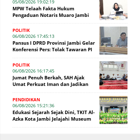
05/08/2026 19:02:19
MPW Telaah Fakta Hukum
Pengaduan Notaris Muaro Jambi
POLITIK
06/08/2026 17:45:13
Pansus I DPRD Provinsi Jambi Gelar
Konferensi Pers: Tolak Tawaran PI
7% PetroChina, Siap Gandeng KPK
POLITIK
06/08/2026 16:17:45
Jumat Penuh Berkah, SAH Ajak
Umat Perkuat Iman dan Jadikan
Akhlak sebagai Landasan
Membangun Bangsa
PENDIDIKAN
06/08/2026 15:21:36
Edukasi Sejarah Sejak Dini, TKIT Al-
Azka Kota Jambi Jelajahi Museum
Siginjei