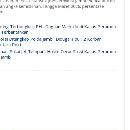
 Badan Pusat Statistik (BPS) Provinsi Jambi mencatat tren
nan angka kemiskinan. Hingga Maret 2026, persentase
n...
ting Terbongkar, PH : Dugaan Mark Up di Kasus Perumda
 Terbantahkan
lisi Ditangkap Polda Jambi, Diduga Tipu 12 Korban
ntara Polri
daan 'Pakai Jet Tempur', Hakim Cecar Saksi Kasus Perumda
 Jambi