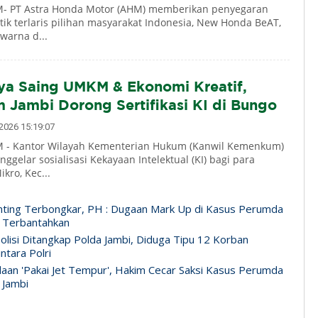
- PT Astra Honda Motor (AHM) memberikan penyegaran
ik terlaris pilihan masyarakat Indonesia, New Honda BeAT,
 warna d...
ya Saing UMKM & Ekonomi Kreatif,
Jambi Dorong Sertifikasi KI di Bungo
026 15:19:07
 - Kantor Wilayah Kementerian Hukum (Kanwil Kemenkum)
ggelar sosialisasi Kekayaan Intelektual (KI) bagi para
kro, Kec...
ting Terbongkar, PH : Dugaan Mark Up di Kasus Perumda
 Terbantahkan
lisi Ditangkap Polda Jambi, Diduga Tipu 12 Korban
ntara Polri
daan 'Pakai Jet Tempur', Hakim Cecar Saksi Kasus Perumda
 Jambi