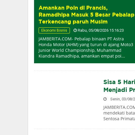
Amankan Poin di Prancis,
Ramadhipa Masuk 5 Besar Pebalap
Terkencang paruh Musim
Rabu, 05/08/2026 15:16:23
Ekonomi Bisnis
JAMBERITA.COM- Pebalap binaan PT Astra
Honda Motor (AHM) yang turun di ajang Moto3
Junior World Championship, Muhammad
Kiandra Ramadhipa, amankan empat poi...
Sisa 5 Har
Menjadi P
Senin, 03/08/2
JAMBERITA.COM
mendekati bata
Sentosa Primata