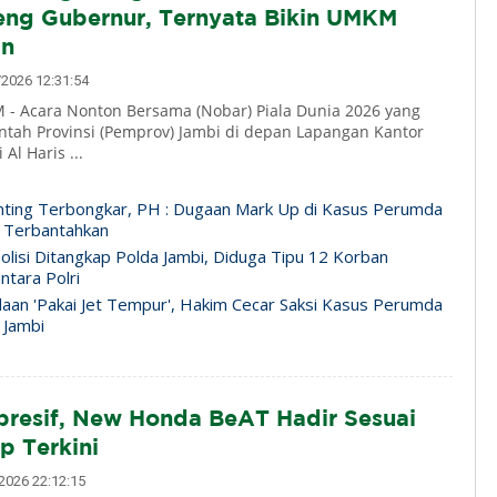
eng Gubernur, Ternyata Bikin UMKM
an
2026 12:31:54
- Acara Nonton Bersama (Nobar) Piala Dunia 2026 yang
ntah Provinsi (Pemprov) Jambi di depan Lapangan Kantor
Al Haris ...
ting Terbongkar, PH : Dugaan Mark Up di Kasus Perumda
 Terbantahkan
lisi Ditangkap Polda Jambi, Diduga Tipu 12 Korban
ntara Polri
daan 'Pakai Jet Tempur', Hakim Cecar Saksi Kasus Perumda
 Jambi
presif, New Honda BeAT Hadir Sesuai
p Terkini
026 22:12:15