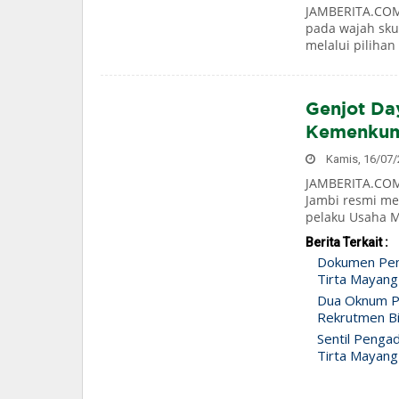
JAMBERITA.COM
pada wajah skut
melalui pilihan
Genjot Da
Kemenkum 
Kamis, 16/07/2
JAMBERITA.COM
Jambi resmi men
pelaku Usaha Mi
Berita Terkait :
Dokumen Pen
Tirta Mayang
Dua Oknum Po
Rekrutmen Bi
Sentil Penga
Tirta Mayang