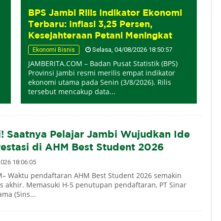
BPS Jambi Rilis Indikator Ekonomi
Terbaru: Inflasi 3,25 Persen,
Kesejahteraan Petani Meningkat
Selasa, 04/08/2026 18:50:57
Ekonomi Bisnis
JAMBERITA.COM – Badan Pusat Statistik (BPS)
Provinsi Jambi resmi merilis empat indikator
ekonomi utama pada Senin (3/8/2026). Rilis
tersebut mencakup data...
i! Saatnya Pelajar Jambi Wujudkan Ide
restasi di AHM Best Student 2026
026 18:06:05
– Waktu pendaftaran AHM Best Student 2026 semakin
s akhir. Memasuki H-5 penutupan pendaftaran, PT Sinar
ma (Sins...