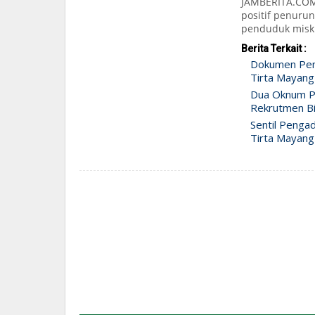
JAMBERITA.COM –
positif penuru
penduduk miski
Berita Terkait :
Dokumen Pen
Tirta Mayang
Dua Oknum Po
Rekrutmen Bi
Sentil Penga
Tirta Mayang