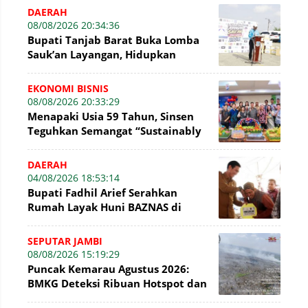
DAERAH
08/08/2026 20:34:36
Bupati Tanjab Barat Buka Lomba
Sauk’an Layangan, Hidupkan
Kembali Permainan Tradisional di
WFC ?
EKONOMI BISNIS
08/08/2026 20:33:29
Menapaki Usia 59 Tahun, Sinsen
Teguhkan Semangat “Sustainably
Growing”
DAERAH
04/08/2026 18:53:14
Bupati Fadhil Arief Serahkan
Rumah Layak Huni BAZNAS di
Simpang Terusan
SEPUTAR JAMBI
08/08/2026 15:19:29
Puncak Kemarau Agustus 2026:
BMKG Deteksi Ribuan Hotspot dan
Kabut Asap di Jambi