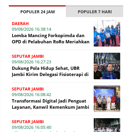
POPULER 24 JAM
POPULER 7 HARI
DAERAH
09/08/2026 16:38:14
Lomba Mancing Forkopimda dan
OPD di Pelabuhan RoRo Meriahkan
HUT ke-81 RI dan ke-61 Tanjab
Barat
SEPUTAR JAMBI
09/08/2026 16:27:23
Dukung Pola Hidup Sehat, UBR
Jambi Kirim Delegasi Fisioterapi di
Presisi Merdeka Run 2026
SEPUTAR JAMBI
09/08/2026 16:08:42
Transformasi Digital Jadi Penguat
Layanan, Kanwil Kemenkum Jambi
Gelar Talkshow Hari Pengayoman
SEPUTAR JAMBI
09/08/2026 16:05:40