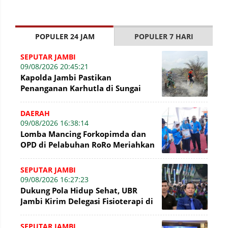
POPULER 24 JAM
POPULER 7 HARI
SEPUTAR JAMBI
09/08/2026 20:45:21
Kapolda Jambi Pastikan
Penanganan Karhutla di Sungai
Gelam Terus Dilakukan, Sinergi
TNI-Polri dan BP
DAERAH
09/08/2026 16:38:14
Lomba Mancing Forkopimda dan
OPD di Pelabuhan RoRo Meriahkan
HUT ke-81 RI dan ke-61 Tanjab
Barat
SEPUTAR JAMBI
09/08/2026 16:27:23
Dukung Pola Hidup Sehat, UBR
Jambi Kirim Delegasi Fisioterapi di
Presisi Merdeka Run 2026
SEPUTAR JAMBI