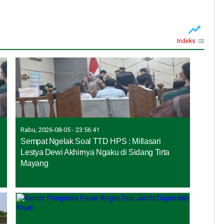
Indeks
Rabu, 2026-08-05 - 23:56:41
Sempat Ngelak Soal TTD HPS : Millasari
Lestya Dewi Akhirnya Ngaku di Sidang Tirta
Mayang