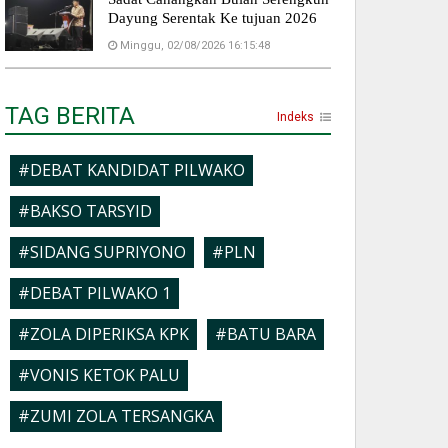
Dayung Serentak Ke tujuan 2026
Minggu, 02/08/2026 16:15:48
TAG BERITA
Indeks
#DEBAT KANDIDAT PILWAKO
#BAKSO TARSYID
#SIDANG SUPRIYONO
#PLN
#DEBAT PILWAKO 1
#ZOLA DIPERIKSA KPK
#BATU BARA
#VONIS KETOK PALU
#ZUMI ZOLA TERSANGKA