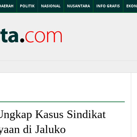
DAERAH
POLITIK
NASIONAL
NUSANTARA
INFO GRAFIS
EKON
Ungkap Kasus Sindikat
aan di Jaluko