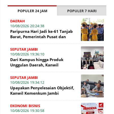
POPULER 24 JAM
POPULER 7 HARI
DAERAH
10/08/2026 20:24:38
Paripurna Hari Jadi ke-61 Tanjab
Barat, Pemerintah Pusat dan
Daerah perkuat Sinergi
SEPUTAR JAMBI
10/08/2026 19:36:10
Dari Kampus hingga Produk
Unggulan Daerah, Kanwil
Kemenkum Jambi Konsultasikan
Penguatan Kerja Sama
SEPUTAR JAMBI
10/08/2026 19:34:12
Upayakan Penyelesaian Objektif,
Kanwil Kemenkum Jambi
Konsultasikan Perkembangan
Sengketa KI
EKONOMI BISNIS
10/08/2026 19:30:58