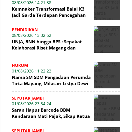
08/08/2026 14:21:38
Kemnaker Transformasi Balai K3
Jadi Garda Terdepan Pencegahan
Kecelakaan Kerja
PENDIDIKAN
08/08/2026 13:32:52
UNJA, BNN hingga BPS : Sepakat
Kolaborasi Riset Magang dan
Pengabdian Masyarakat
HUKUM
01/08/2026 11:22:22
Nama SM SDM Pengadaan Perumda
Tirta Mayang, Milasari Listya Dewi
Kembali Mencuat di Sidang Tipikor
SEPUTAR JAMBI
01/08/2026 23:34:24
Saran Hapus Barcode BBM
Kendaraan Mati Pajak, Sikap Ketua
DPRD Jambi Dikritik Pengamat
Hukum
SEPUTAR JAMBI