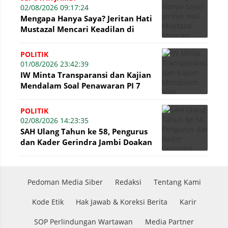
02/08/2026 09:17:24
Mengapa Hanya Saya? Jeritan Hati
Mustazal Mencari Keadilan di
Sidang Perumda Tirta Mayang
Jambi
POLITIK
01/08/2026 23:42:39
IW Minta Transparansi dan Kajian
Mendalam Soal Penawaran PI 7
Persen WK Jabung
POLITIK
02/08/2026 14:23:35
SAH Ulang Tahun ke 58, Pengurus
dan Kader Gerindra Jambi Doakan
Menjadi Pemimpin yang
Menginspirasi
Pedoman Media Siber
Redaksi
Tentang Kami
Kode Etik
Hak Jawab & Koreksi Berita
Karir
SOP Perlindungan Wartawan
Media Partner