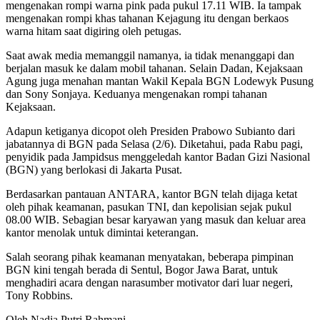
mengenakan rompi warna pink pada pukul 17.11 WIB. Ia tampak
mengenakan rompi khas tahanan Kejagung itu dengan berkaos
warna hitam saat digiring oleh petugas.
Saat awak media memanggil namanya, ia tidak menanggapi dan
berjalan masuk ke dalam mobil tahanan. Selain Dadan, Kejaksaan
Agung juga menahan mantan Wakil Kepala BGN Lodewyk Pusung
dan Sony Sonjaya. Keduanya mengenakan rompi tahanan
Kejaksaan.
Adapun ketiganya dicopot oleh Presiden Prabowo Subianto dari
jabatannya di BGN pada Selasa (2/6). Diketahui, pada Rabu pagi,
penyidik pada Jampidsus menggeledah kantor Badan Gizi Nasional
(BGN) yang berlokasi di Jakarta Pusat.
Berdasarkan pantauan ANTARA, kantor BGN telah dijaga ketat
oleh pihak keamanan, pasukan TNI, dan kepolisian sejak pukul
08.00 WIB. Sebagian besar karyawan yang masuk dan keluar area
kantor menolak untuk dimintai keterangan.
Salah seorang pihak keamanan menyatakan, beberapa pimpinan
BGN kini tengah berada di Sentul, Bogor Jawa Barat, untuk
menghadiri acara dengan narasumber motivator dari luar negeri,
Tony Robbins.
Oleh Nadia Putri Rahmani