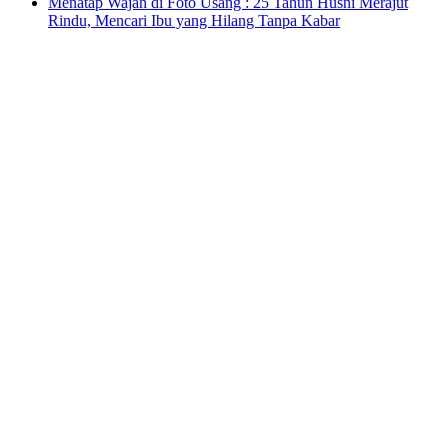
Menatap Wajah di Foto Usang : 25 Tahun Husni Merajut
Rindu, Mencari Ibu yang Hilang Tanpa Kabar