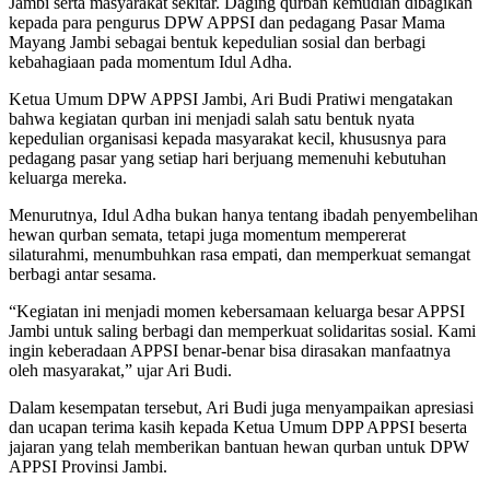
Jambi serta masyarakat sekitar. Daging qurban kemudian dibagikan
kepada para pengurus DPW APPSI dan pedagang Pasar Mama
Mayang Jambi sebagai bentuk kepedulian sosial dan berbagi
kebahagiaan pada momentum Idul Adha.
Ketua Umum DPW APPSI Jambi, Ari Budi Pratiwi mengatakan
bahwa kegiatan qurban ini menjadi salah satu bentuk nyata
kepedulian organisasi kepada masyarakat kecil, khususnya para
pedagang pasar yang setiap hari berjuang memenuhi kebutuhan
keluarga mereka.
Menurutnya, Idul Adha bukan hanya tentang ibadah penyembelihan
hewan qurban semata, tetapi juga momentum mempererat
silaturahmi, menumbuhkan rasa empati, dan memperkuat semangat
berbagi antar sesama.
“Kegiatan ini menjadi momen kebersamaan keluarga besar APPSI
Jambi untuk saling berbagi dan memperkuat solidaritas sosial. Kami
ingin keberadaan APPSI benar-benar bisa dirasakan manfaatnya
oleh masyarakat,” ujar Ari Budi.
Dalam kesempatan tersebut, Ari Budi juga menyampaikan apresiasi
dan ucapan terima kasih kepada Ketua Umum DPP APPSI beserta
jajaran yang telah memberikan bantuan hewan qurban untuk DPW
APPSI Provinsi Jambi.