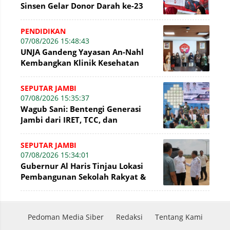
Sinsen Gelar Donor Darah ke-23
dalam Perayaan Anniversary
Sinsen
PENDIDIKAN
07/08/2026 15:48:43
UNJA Gandeng Yayasan An-Nahl
Kembangkan Klinik Kesehatan
Pesantren
SEPUTAR JAMBI
07/08/2026 15:35:37
Wagub Sani: Bentengi Generasi
Jambi dari IRET, TCC, dan
Perundungan Dimulai dari Sekolah
SEPUTAR JAMBI
07/08/2026 15:34:01
Gubernur Al Haris Tinjau Lokasi
Pembangunan Sekolah Rakyat &
Lokasi Pembangunan BTN Bungo
Green City
Pedoman Media Siber
Redaksi
Tentang Kami