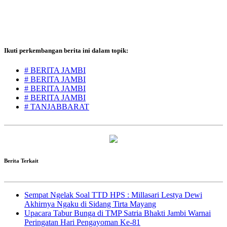
Ikuti perkembangan berita ini dalam topik:
# BERITA JAMBI
# BERITA JAMBI
# BERITA JAMBI
# BERITA JAMBI
# TANJABBARAT
Berita Terkait
Sempat Ngelak Soal TTD HPS : Millasari Lestya Dewi
Akhirnya Ngaku di Sidang Tirta Mayang
Upacara Tabur Bunga di TMP Satria Bhakti Jambi Warnai
Peringatan Hari Pengayoman Ke-81