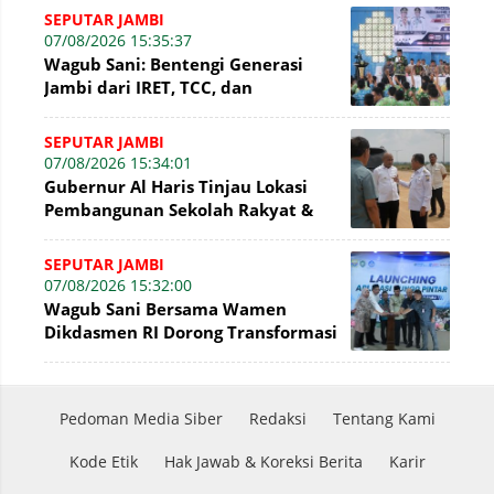
SEPUTAR JAMBI
07/08/2026 15:35:37
Wagub Sani: Bentengi Generasi
Jambi dari IRET, TCC, dan
Perundungan Dimulai dari Sekolah
SEPUTAR JAMBI
07/08/2026 15:34:01
Gubernur Al Haris Tinjau Lokasi
Pembangunan Sekolah Rakyat &
Lokasi Pembangunan BTN Bungo
Green City
SEPUTAR JAMBI
07/08/2026 15:32:00
Wagub Sani Bersama Wamen
Dikdasmen RI Dorong Transformasi
Digital Pendidikan di Jambi
Pedoman Media Siber
Redaksi
Tentang Kami
Kode Etik
Hak Jawab & Koreksi Berita
Karir