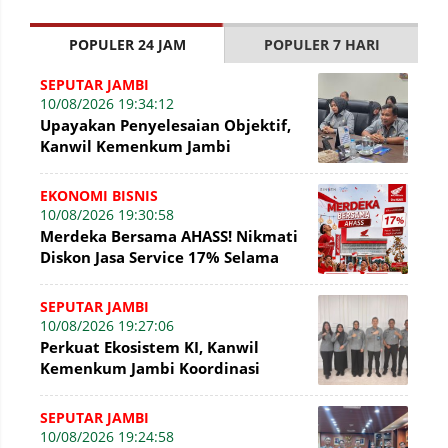
POPULER 24 JAM
POPULER 7 HARI
SEPUTAR JAMBI
10/08/2026 19:34:12
Upayakan Penyelesaian Objektif,
Kanwil Kemenkum Jambi
Konsultasikan Perkembangan
Sengketa KI
EKONOMI BISNIS
10/08/2026 19:30:58
Merdeka Bersama AHASS! Nikmati
Diskon Jasa Service 17% Selama
Agustus
SEPUTAR JAMBI
10/08/2026 19:27:06
Perkuat Ekosistem KI, Kanwil
Kemenkum Jambi Koordinasi
dengan Sekretaris DJKI
SEPUTAR JAMBI
10/08/2026 19:24:58