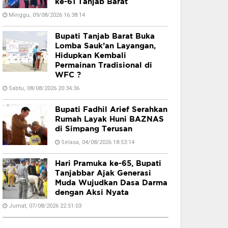
ke-61 Tanjab Barat
Minggu, 09/08/2026 16:38:14
Bupati Tanjab Barat Buka
Lomba Sauk’an Layangan,
Hidupkan Kembali
Permainan Tradisional di
WFC ?
Sabtu, 08/08/2026 20:34:36
Bupati Fadhil Arief Serahkan
Rumah Layak Huni BAZNAS
di Simpang Terusan
Selasa, 04/08/2026 18:53:14
Hari Pramuka ke-65, Bupati
Tanjabbar Ajak Generasi
Muda Wujudkan Dasa Darma
dengan Aksi Nyata
Jumat, 07/08/2026 22:51:03