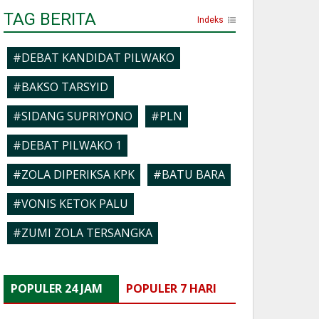
TAG BERITA
Indeks
#DEBAT KANDIDAT PILWAKO
#BAKSO TARSYID
#SIDANG SUPRIYONO
#PLN
#DEBAT PILWAKO 1
#ZOLA DIPERIKSA KPK
#BATU BARA
#VONIS KETOK PALU
#ZUMI ZOLA TERSANGKA
POPULER 24 JAM
POPULER 7 HARI