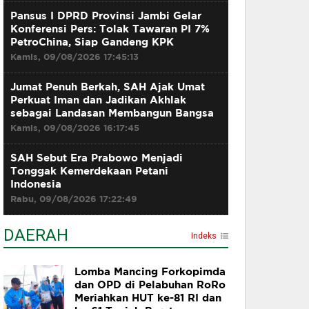
Pansus I DPRD Provinsi Jambi Gelar
Konferensi Pers: Tolak Tawaran PI 7%
PetroChina, Siap Gandeng KPK
Kamis, 09/08/2026 17:45:13
Jumat Penuh Berkah, SAH Ajak Umat
Perkuat Iman dan Jadikan Akhlak
sebagai Landasan Membangun Bangsa
Kamis, 09/08/2026 16:17:45
SAH Sebut Era Prabowo Menjadi
Tonggak Kemerdekaan Petani
Indonesia
Rabu, 09/08/2026 17:22:49
DAERAH
Indeks
Lomba Mancing Forkopimda
dan OPD di Pelabuhan RoRo
Meriahkan HUT ke-81 RI dan