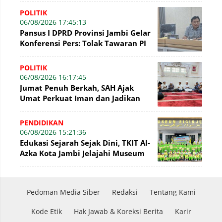
POLITIK
06/08/2026 17:45:13
Pansus I DPRD Provinsi Jambi Gelar
Konferensi Pers: Tolak Tawaran PI
7% PetroChina, Siap Gandeng KPK
POLITIK
06/08/2026 16:17:45
Jumat Penuh Berkah, SAH Ajak
Umat Perkuat Iman dan Jadikan
Akhlak sebagai Landasan
Membangun Bangsa
PENDIDIKAN
06/08/2026 15:21:36
Edukasi Sejarah Sejak Dini, TKIT Al-
Azka Kota Jambi Jelajahi Museum
Siginjei
Pedoman Media Siber
Redaksi
Tentang Kami
Kode Etik
Hak Jawab & Koreksi Berita
Karir