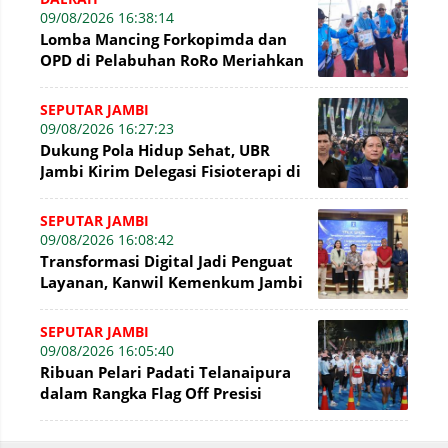
09/08/2026 16:38:14
Lomba Mancing Forkopimda dan
OPD di Pelabuhan RoRo Meriahkan
HUT ke-81 RI dan ke-61 Tanjab
Barat
SEPUTAR JAMBI
09/08/2026 16:27:23
Dukung Pola Hidup Sehat, UBR
Jambi Kirim Delegasi Fisioterapi di
Presisi Merdeka Run 2026
SEPUTAR JAMBI
09/08/2026 16:08:42
Transformasi Digital Jadi Penguat
Layanan, Kanwil Kemenkum Jambi
Gelar Talkshow Hari Pengayoman
SEPUTAR JAMBI
09/08/2026 16:05:40
Ribuan Pelari Padati Telanaipura
dalam Rangka Flag Off Presisi
Merdeka Run 2026