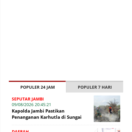
POPULER 24 JAM
POPULER 7 HARI
SEPUTAR JAMBI
09/08/2026 20:45:21
Kapolda Jambi Pastikan
Penanganan Karhutla di Sungai
Gelam Terus Dilakukan, Sinergi
TNI-Polri dan BP
DAERAH