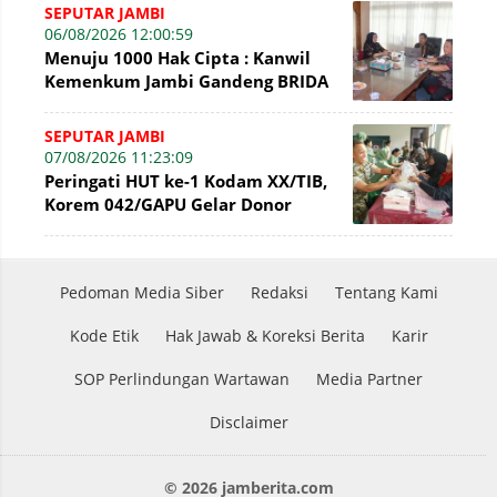
Secara Admin
SEPUTAR JAMBI
06/08/2026 12:00:59
Menuju 1000 Hak Cipta : Kanwil
Kemenkum Jambi Gandeng BRIDA
Inventarisasi Potensi Karya
SEPUTAR JAMBI
07/08/2026 11:23:09
Peringati HUT ke-1 Kodam XX/TIB,
Korem 042/GAPU Gelar Donor
Darah di Makodim 0415/Jambi
Pedoman Media Siber
Redaksi
Tentang Kami
Kode Etik
Hak Jawab & Koreksi Berita
Karir
SOP Perlindungan Wartawan
Media Partner
Disclaimer
© 2026 jamberita.com