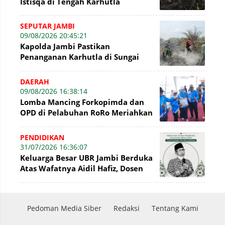
Istisqa di Tengah Karhutla
SEPUTAR JAMBI
09/08/2026 20:45:21
Kapolda Jambi Pastikan
Penanganan Karhutla di Sungai
Gelam Terus Dilakukan
DAERAH
09/08/2026 16:38:14
Lomba Mancing Forkopimda dan
OPD di Pelabuhan RoRo Meriahkan
HUT ke-81 RI dan ke-61 Tanjab
Barat
PENDIDIKAN
31/07/2026 16:36:07
Keluarga Besar UBR Jambi Berduka
Atas Wafatnya Aidil Hafiz, Dosen
Sekaligus Ketua DPD PERSAGI Jambi
Pedoman Media Siber
Redaksi
Tentang Kami