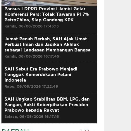
Pansus I DPRD Provinsi Jambi Gelar
Konferensi Pers: Tolak Tawaran PI 7%
PetroChina, Siap Gandeng KPK
Kamis, 06/08/2026 17:45:13
Jumat Penuh Berkah, SAH Ajak Umat
Perkuat Iman dan Jadikan Akhlak
sebagai Landasan Membangun Bangsa
Kamis, 06/08/2026 16:17:45
SAH Sebut Era Prabowo Menjadi
Tonggak Kemerdekaan Petani
Indonesia
Rabu, 06/08/2026 17:22:49
SAH Ungkap Stabilitas BBM, LPG, dan
Pangan, Bukti Keberpihakan Presiden
Prabowo kepada Rakyat
Selasa, 06/08/2026 16:17:16