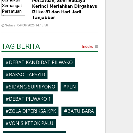
Persatuan, Seni Budaya
Kerinci Meriahkan Dirgahayu
RI ke-81 dan Hari Jadi
Tanjabbar
Selasa, 04/08/2026 14:18:58
TAG BERITA
Indeks
#DEBAT KANDIDAT PILWAKO
#BAKSO TARSYID
#SIDANG SUPRIYONO
#PLN
#DEBAT PILWAKO 1
#ZOLA DIPERIKSA KPK
#BATU BARA
#VONIS KETOK PALU