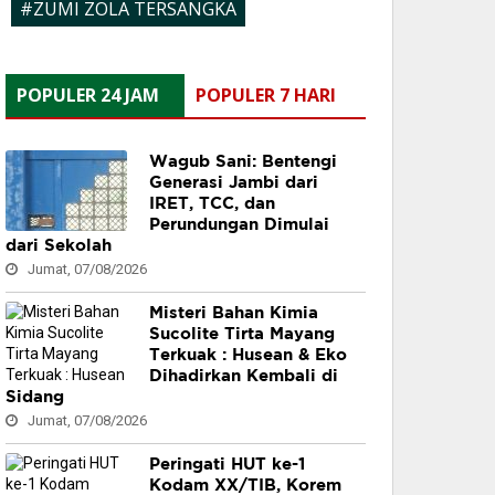
#ZUMI ZOLA TERSANGKA
POPULER 24 JAM
POPULER 7 HARI
Wagub Sani: Bentengi
Generasi Jambi dari
IRET, TCC, dan
Perundungan Dimulai
dari Sekolah
Jumat, 07/08/2026
Misteri Bahan Kimia
Sucolite Tirta Mayang
Terkuak : Husean & Eko
Dihadirkan Kembali di
Sidang
Jumat, 07/08/2026
Peringati HUT ke-1
Kodam XX/TIB, Korem