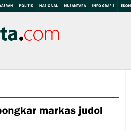
DAERAH
POLITIK
NASIONAL
NUSANTARA
INFO GRAFIS
EKON
ongkar markas judol