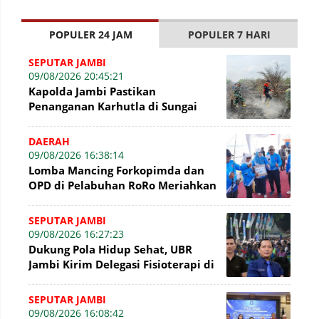
POPULER 24 JAM
POPULER 7 HARI
SEPUTAR JAMBI
09/08/2026 20:45:21
Kapolda Jambi Pastikan
Penanganan Karhutla di Sungai
Gelam Terus Dilakukan
DAERAH
09/08/2026 16:38:14
Lomba Mancing Forkopimda dan
OPD di Pelabuhan RoRo Meriahkan
HUT ke-81 RI dan ke-61 Tanjab
Barat
SEPUTAR JAMBI
09/08/2026 16:27:23
Dukung Pola Hidup Sehat, UBR
Jambi Kirim Delegasi Fisioterapi di
Presisi Merdeka Run 2026
SEPUTAR JAMBI
09/08/2026 16:08:42