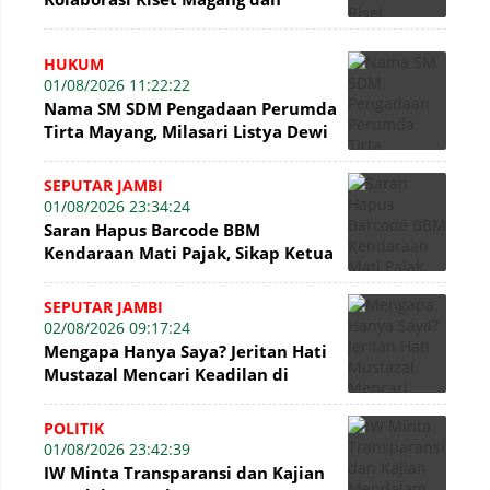
Pengabdian Masyarakat
HUKUM
01/08/2026 11:22:22
Nama SM SDM Pengadaan Perumda
Tirta Mayang, Milasari Listya Dewi
Kembali Mencuat di Sidang Tipikor
SEPUTAR JAMBI
01/08/2026 23:34:24
Saran Hapus Barcode BBM
Kendaraan Mati Pajak, Sikap Ketua
DPRD Jambi Dikritik Pengamat
Hukum
SEPUTAR JAMBI
02/08/2026 09:17:24
Mengapa Hanya Saya? Jeritan Hati
Mustazal Mencari Keadilan di
Sidang Perumda Tirta Mayang
Jambi
POLITIK
01/08/2026 23:42:39
IW Minta Transparansi dan Kajian