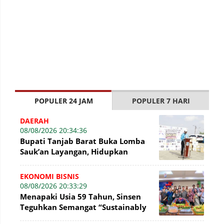
POPULER 24 JAM
POPULER 7 HARI
DAERAH
08/08/2026 20:34:36
Bupati Tanjab Barat Buka Lomba
Sauk’an Layangan, Hidupkan
Kembali Permainan Tradisional di
WFC ?
EKONOMI BISNIS
08/08/2026 20:33:29
Menapaki Usia 59 Tahun, Sinsen
Teguhkan Semangat “Sustainably
Growing”