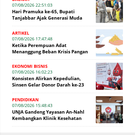
07/08/2026 22:51:03
Hari Pramuka ke-65, Bupati
Tanjabbar Ajak Generasi Muda
Wujudkan Dasa Darma dengan Aksi
Nyata
ARTIKEL
07/08/2026 17:47:48
Ketika Perempuan Adat
Menanggung Beban Krisis Pangan
EKONOMI BISNIS
07/08/2026 16:02:23
Konsisten Alirkan Kepedulian,
Sinsen Gelar Donor Darah ke-23
dalam Perayaan Anniversary
Sinsen
PENDIDIKAN
07/08/2026 15:48:43
UNJA Gandeng Yayasan An-Nahl
Kembangkan Klinik Kesehatan
Pesantren