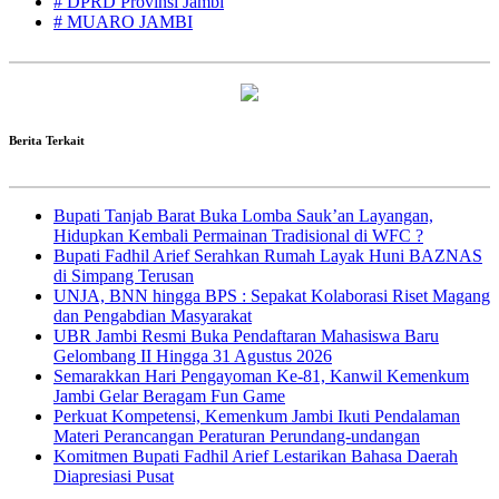
# DPRD Provinsi Jambi
# MUARO JAMBI
Berita Terkait
Bupati Tanjab Barat Buka Lomba Sauk’an Layangan,
Hidupkan Kembali Permainan Tradisional di WFC ?
Bupati Fadhil Arief Serahkan Rumah Layak Huni BAZNAS
di Simpang Terusan
UNJA, BNN hingga BPS : Sepakat Kolaborasi Riset Magang
dan Pengabdian Masyarakat
UBR Jambi Resmi Buka Pendaftaran Mahasiswa Baru
Gelombang II Hingga 31 Agustus 2026
Semarakkan Hari Pengayoman Ke-81, Kanwil Kemenkum
Jambi Gelar Beragam Fun Game
Perkuat Kompetensi, Kemenkum Jambi Ikuti Pendalaman
Materi Perancangan Peraturan Perundang-undangan
Komitmen Bupati Fadhil Arief Lestarikan Bahasa Daerah
Diapresiasi Pusat