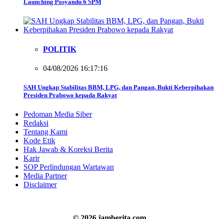
Launching Posyandu 6 SPM
POLITIK
04/08/2026 16:17:16
SAH Ungkap Stabilitas BBM, LPG, dan Pangan, Bukti Keberpihakan
Presiden Prabowo kepada Rakyat
Pedoman Media Siber
Redaksi
Tentang Kami
Kode Etik
Hak Jawab & Koreksi Berita
Karir
SOP Perlindungan Wartawan
Media Partner
Disclaimer
© 2026 jamberita.com