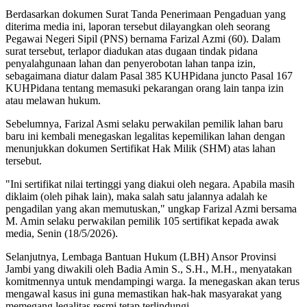
Berdasarkan dokumen Surat Tanda Penerimaan Pengaduan yang
diterima media ini, laporan tersebut dilayangkan oleh seorang
Pegawai Negeri Sipil (PNS) bernama Farizal Azmi (60). Dalam
surat tersebut, terlapor diadukan atas dugaan tindak pidana
penyalahgunaan lahan dan penyerobotan lahan tanpa izin,
sebagaimana diatur dalam Pasal 385 KUHPidana juncto Pasal 167
KUHPidana tentang memasuki pekarangan orang lain tanpa izin
atau melawan hukum.
Sebelumnya, Farizal Asmi selaku perwakilan pemilik lahan baru
baru ini kembali menegaskan legalitas kepemilikan lahan dengan
menunjukkan dokumen Sertifikat Hak Milik (SHM) atas lahan
tersebut.
"Ini sertifikat nilai tertinggi yang diakui oleh negara. Apabila masih
diklaim (oleh pihak lain), maka salah satu jalannya adalah ke
pengadilan yang akan memutuskan," ungkap Farizal Azmi bersama
M. Amin selaku perwakilan pemilik 105 sertifikat kepada awak
media, Senin (18/5/2026).
Selanjutnya, Lembaga Bantuan Hukum (LBH) Ansor Provinsi
Jambi yang diwakili oleh Badia Amin S., S.H., M.H., menyatakan
komitmennya untuk mendampingi warga. Ia menegaskan akan terus
mengawal kasus ini guna memastikan hak-hak masyarakat yang
memegang legalitas resmi tetap terlindungi.