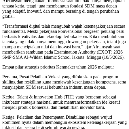
Afriansyah mengatakan, Indonesia saat ini tidak hanya menyiapkan
tenaga kerja, tetapi juga membangun fondasi SDM masa depan
yang adaptif, inovatif, dan mampu bersaing di tengah perubahan
global.
“Transformasi digital telah mengubah wajah ketenagakerjaan secara
fundamental. Meski pekerjaan konvensional bergeser, peluang baru
berbasis kreativitas dan teknologi terbuka lebar. Kita membutuhkan
talenta yang tidak hanya menunggu lowongan pekerjaan, tetapi juga
mampu menciptakan nilai dan inovasi baru,” ujar Afriansyah saat
memberikan sambutan pada Examination Authority (EXOT) 2026
SMP-SMA Al-Wildan Islamic School Jakarta, Minggu (10/5/2026).
Empat pilar strategis prioritas Kemnaker tahun 2026 meliputi:
Pertama, Pusat Pelatihan Vokasi yang difokuskan pada program
skilling dan reskilling guna menjawab kesenjangan kompetensi serta
menyiapkan SDM sesuai kebutuhan industri masa depan.
Kedua, Talent & Innovation Hub (TIH) yang berperan sebagai
inkubator strategis nasional untuk mentransformasikan ide kreatif
menjadi produk komersial dan melahirkan inovator baru.
Ketiga, Pelatihan dan Penempatan Disabilitas sebagai wujud
komitmen nyata dalam membangun ekosistem ketenagakerjaan yang
inklusif dan setara bagi seluruh warga negara.