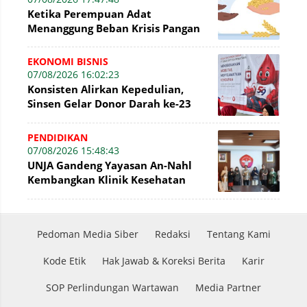
Ketika Perempuan Adat
Menanggung Beban Krisis Pangan
EKONOMI BISNIS
07/08/2026 16:02:23
Konsisten Alirkan Kepedulian,
Sinsen Gelar Donor Darah ke-23
dalam Perayaan Anniversary
Sinsen
PENDIDIKAN
07/08/2026 15:48:43
UNJA Gandeng Yayasan An-Nahl
Kembangkan Klinik Kesehatan
Pesantren
Pedoman Media Siber
Redaksi
Tentang Kami
Kode Etik
Hak Jawab & Koreksi Berita
Karir
SOP Perlindungan Wartawan
Media Partner