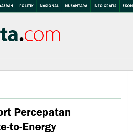
DAERAH
POLITIK
NASIONAL
NUSANTARA
INFO GRAFIS
EKON
rt Percepatan
-to-Energy