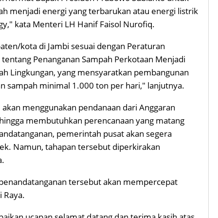
menjadi energi yang terbarukan atau energi listrik
y," kata Menteri LH Hanif Faisol Nurofiq.
ten/kota di Jambi sesuai dengan Peraturan
5 tentang Penanganan Sampah Perkotaan Menjadi
amah Lingkungan, yang mensyaratkan pembangunan
 sampah minimal 1.000 ton per hari," lanjutnya.
ini akan menggunakan pendanaan dari Anggaran
sehingga membutuhkan perencanaan yang matang
enandatanganan, pemerintah pusat akan segera
yek. Namun, tahapan tersebut diperkirakan
a.
 penandatanganan tersebut akan mempercepat
i Raya.
aikan ucapan selamat datang dan terima kasih atas