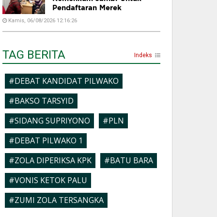
Pendaftaran Merek
Kamis, 06/08/2026 12:16:26
TAG BERITA
Indeks
#DEBAT KANDIDAT PILWAKO
#BAKSO TARSYID
#SIDANG SUPRIYONO
#PLN
#DEBAT PILWAKO 1
#ZOLA DIPERIKSA KPK
#BATU BARA
#VONIS KETOK PALU
#ZUMI ZOLA TERSANGKA