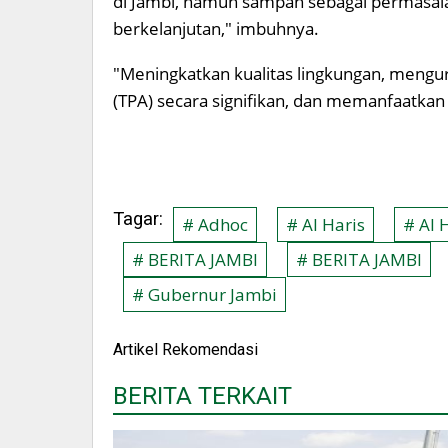
di Jambi, namun sampah sebagai permasalaha
berkelanjutan," imbuhnya.
"Meningkatkan kualitas lingkungan, meng
(TPA) secara signifikan, dan memanfaatka
Tagar:
# Adhoc
# Al Haris
# Al 
# BERITA JAMBI
# BERITA JAMBI
# Gubernur Jambi
Artikel Rekomendasi
BERITA TERKAIT