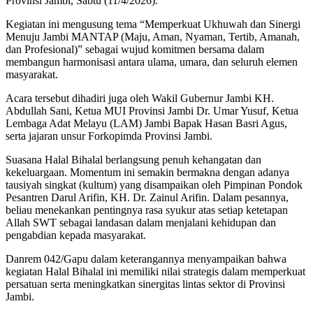
Provinsi Jambi, Sabtu (11/4/2026).
Kegiatan ini mengusung tema “Memperkuat Ukhuwah dan Sinergi
Menuju Jambi MANTAP (Maju, Aman, Nyaman, Tertib, Amanah,
dan Profesional)” sebagai wujud komitmen bersama dalam
membangun harmonisasi antara ulama, umara, dan seluruh elemen
masyarakat.
Acara tersebut dihadiri juga oleh Wakil Gubernur Jambi KH.
Abdullah Sani, Ketua MUI Provinsi Jambi Dr. Umar Yusuf, Ketua
Lembaga Adat Melayu (LAM) Jambi Bapak Hasan Basri Agus,
serta jajaran unsur Forkopimda Provinsi Jambi.
Suasana Halal Bihalal berlangsung penuh kehangatan dan
kekeluargaan. Momentum ini semakin bermakna dengan adanya
tausiyah singkat (kultum) yang disampaikan oleh Pimpinan Pondok
Pesantren Darul Arifin, KH. Dr. Zainul Arifin. Dalam pesannya,
beliau menekankan pentingnya rasa syukur atas setiap ketetapan
Allah SWT sebagai landasan dalam menjalani kehidupan dan
pengabdian kepada masyarakat.
Danrem 042/Gapu dalam keterangannya menyampaikan bahwa
kegiatan Halal Bihalal ini memiliki nilai strategis dalam memperkuat
persatuan serta meningkatkan sinergitas lintas sektor di Provinsi
Jambi.