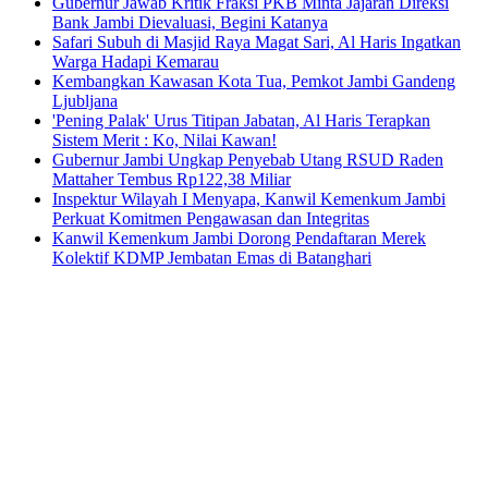
Gubernur Jawab Kritik Fraksi PKB Minta Jajaran Direksi
Bank Jambi Dievaluasi, Begini Katanya
Safari Subuh di Masjid Raya Magat Sari, Al Haris Ingatkan
Warga Hadapi Kemarau
Kembangkan Kawasan Kota Tua, Pemkot Jambi Gandeng
Ljubljana
'Pening Palak' Urus Titipan Jabatan, Al Haris Terapkan
Sistem Merit : Ko, Nilai Kawan!
Gubernur Jambi Ungkap Penyebab Utang RSUD Raden
Mattaher Tembus Rp122,38 Miliar
Inspektur Wilayah I Menyapa, Kanwil Kemenkum Jambi
Perkuat Komitmen Pengawasan dan Integritas
Kanwil Kemenkum Jambi Dorong Pendaftaran Merek
Kolektif KDMP Jembatan Emas di Batanghari