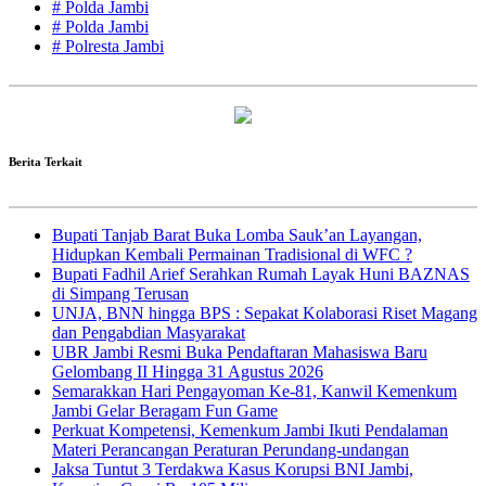
# Polda Jambi
# Polda Jambi
# Polresta Jambi
Berita Terkait
Bupati Tanjab Barat Buka Lomba Sauk’an Layangan,
Hidupkan Kembali Permainan Tradisional di WFC ?
Bupati Fadhil Arief Serahkan Rumah Layak Huni BAZNAS
di Simpang Terusan
UNJA, BNN hingga BPS : Sepakat Kolaborasi Riset Magang
dan Pengabdian Masyarakat
UBR Jambi Resmi Buka Pendaftaran Mahasiswa Baru
Gelombang II Hingga 31 Agustus 2026
Semarakkan Hari Pengayoman Ke-81, Kanwil Kemenkum
Jambi Gelar Beragam Fun Game
Perkuat Kompetensi, Kemenkum Jambi Ikuti Pendalaman
Materi Perancangan Peraturan Perundang-undangan
Jaksa Tuntut 3 Terdakwa Kasus Korupsi BNI Jambi,