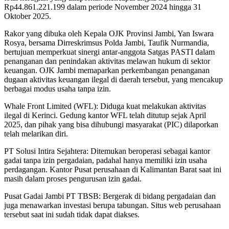
Rp44.861.221.199 dalam periode November 2024 hingga 31
Oktober 2025.
Rakor yang dibuka oleh Kepala OJK Provinsi Jambi, Yan Iswara
Rosya, bersama Dirreskrimsus Polda Jambi, Taufik Nurmandia,
bertujuan memperkuat sinergi antar-anggota Satgas PASTI dalam
penanganan dan penindakan aktivitas melawan hukum di sektor
keuangan. OJK Jambi memaparkan perkembangan penanganan
dugaan aktivitas keuangan ilegal di daerah tersebut, yang mencakup
berbagai modus usaha tanpa izin.
Whale Front Limited (WFL): Diduga kuat melakukan aktivitas
ilegal di Kerinci. Gedung kantor WFL telah ditutup sejak April
2025, dan pihak yang bisa dihubungi masyarakat (PIC) dilaporkan
telah melarikan diri.
PT Solusi Intira Sejahtera: Ditemukan beroperasi sebagai kantor
gadai tanpa izin pergadaian, padahal hanya memiliki izin usaha
perdagangan. Kantor Pusat perusahaan di Kalimantan Barat saat ini
masih dalam proses pengurusan izin gadai.
Pusat Gadai Jambi PT TBSB: Bergerak di bidang pergadaian dan
juga menawarkan investasi berupa tabungan. Situs web perusahaan
tersebut saat ini sudah tidak dapat diakses.