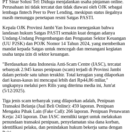
PT Sinar Solusi Tel: Diduga menjalankan usaha pinjaman online.
Perusahaan ini tidak tercatat dan tidak diawasi oleh OJK sebagai
lembaga fintech Peer to Peer Lending, meskipun status ilegalnya
masih menunggu penetapan resmi Satgas PASTI.
Kepala OJK Provinsi Jambi Yan Iswara menegaskan bahwa
landasan hukum Satgas PASTI semakin kuat dengan adanya
Undang-Undang Pengembangan dan Penguatan Sektor Keuangan
(UU P2SK) dan POJK Nomor 14 Tahun 2024, yang memberikan
mandat kepada Satgas untuk mencegah dan menangani kegiatan
usaha tanpa izin di sektor keuangan.
"Berdasarkan data Indonesia Anti-Scam Centre (IASC), tercatat
sebanyak 2.945 kasus penipuan (scam) terjadi di Provinsi Jambi
dalam periode satu tahun terakhir. Total kerugian yang dilaporkan
dari kasus-kasus ini mencapai lebih dari Rp44,86 miliar,"
ungkapnya melalui pers Rilis yang diterima media ini, Jum'at
(5/12/2025).
Tiga jenis scam terbanyak yang dilaporkan adalah, Penipuan
Transaksi Belanja (Jual Beli Online): 459 laporan. Penipuan
Mengaku Pihak Lain (Fake Call): 266 laporan. Penipuan Penawaran
Kerja: 243 laporan. Dan IASC memiliki target untuk melakukan
penundaan transaksi penipuan, penyelamatan sisa dana korban,
identifikasi pelaku, dan penindakan hukum bekerja sama dengan