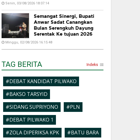
Senin, 03/08/2026 18:07:14
Semangat Sinergi, Bupati
Anwar Sadat Canangkan
Bulan Serengkuh Dayung
Serentak Ke tujuan 2026
Minggu, 02/08/2026 16:15:48
TAG BERITA
Indeks
#DEBAT KANDIDAT PILWAKO
#BAKSO TARSYID
#SIDANG SUPRIYONO
#PLN
#DEBAT PILWAKO 1
#ZOLA DIPERIKSA KPK
#BATU BARA