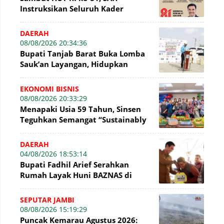
Instruksikan Seluruh Kader
Gerindra Jambi Kibarkan Bendera
Merah Putih
DAERAH
08/08/2026 20:34:36
Bupati Tanjab Barat Buka Lomba
Sauk’an Layangan, Hidupkan
Kembali Permainan Tradisional di
WFC ?
EKONOMI BISNIS
08/08/2026 20:33:29
Menapaki Usia 59 Tahun, Sinsen
Teguhkan Semangat “Sustainably
Growing”
DAERAH
04/08/2026 18:53:14
Bupati Fadhil Arief Serahkan
Rumah Layak Huni BAZNAS di
Simpang Terusan
SEPUTAR JAMBI
08/08/2026 15:19:29
Puncak Kemarau Agustus 2026: