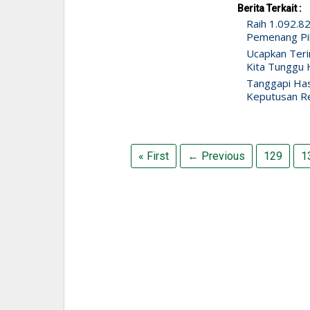
Berita Terkait :
Raih 1.092.82
Pemenang Pi
Ucapkan Teri
Kita Tunggu 
Tanggapi Has
Keputusan R
« First
← Previous
129
1