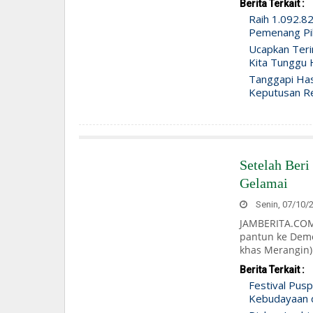
Berita Terkait :
Raih 1.092.82
Pemenang Pi
Ucapkan Teri
Kita Tunggu 
Tanggapi Has
Keputusan R
Setelah Ber
Gelamai
Senin, 07/10/2
JAMBERITA.COM 
pantun ke Demo
khas Merangin) 
Berita Terkait :
Festival Pus
Kebudayaan d