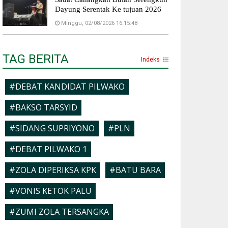
Dayung Serentak Ke tujuan 2026
Minggu, 02/08/2026 16:15:48
TAG BERITA
Indeks
#DEBAT KANDIDAT PILWAKO
#BAKSO TARSYID
#SIDANG SUPRIYONO
#PLN
#DEBAT PILWAKO 1
#ZOLA DIPERIKSA KPK
#BATU BARA
#VONIS KETOK PALU
#ZUMI ZOLA TERSANGKA