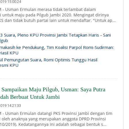
019 15:00:24
 - Usman Ermulan merasa tidak terlambat dalam
i untuk maju pada Pilgub Jambi 2020. Mengingat dirinya
S dan tidak butuh partai lain untuk mendaftar. "Untuk ap...
3 Suara, Pleno KPU Provinsi Jambi Tetapkan Haris - Sani
lgub
makasih ke Pendukung, Tim Koalisi Parpol Romi-Sudirman:
Hasil KPU
il Pemungutan Suara, Romi Optimis Tunggu Hasil
esmi KPU
 Sampaikan Maju Pilgub, Usman: Saya Putra
udah Berbuat Untuk Jambi
019 14:21:33
- Usman Ermulan datangi PKS Provinsi Jambi dengan tim
 oleh anaknya yang merupakan anggota DPRD Provinsi
/10/2019). Kedatangannya ini adalah sebagai bentuk s...