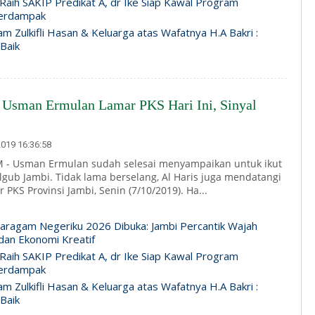
 Raih SAKIP Predikat A, dr Ike Siap Kawal Program
erdampak
m Zulkifli Hasan & Keluarga atas Wafatnya H.A Bakri :
 Baik
n Usman Ermulan Lamar PKS Hari Ini, Sinyal
019 16:36:58
 - Usman Ermulan sudah selesai menyampaikan untuk ikut
lgub Jambi. Tidak lama berselang, Al Haris juga mendatangi
 PKS Provinsi Jambi, Senin (7/10/2019). Ha...
paragam Negeriku 2026 Dibuka: Jambi Percantik Wajah
an Ekonomi Kreatif
 Raih SAKIP Predikat A, dr Ike Siap Kawal Program
erdampak
m Zulkifli Hasan & Keluarga atas Wafatnya H.A Bakri :
 Baik