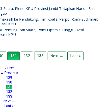
3 Suara, Pleno KPU Provinsi Jambi Tetapkan Haris - Sani
lgub
makasih ke Pendukung, Tim Koalisi Parpol Romi-Sudirman:
Hasil KPU
il Pemungutan Suara, Romi Optimis Tunggu Hasil
esmi KPU
30
131
132
133
Next →
Last »
« First
← Previous
129
130
131
132
133
Next →
Last »