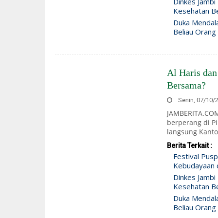
Dinkes Jambi
Kesehatan B
Duka Mendala
Beliau Orang
Al Haris da
Bersama?
Senin, 07/10/2
JAMBERITA.COM
berperang di Pi
langsung Kantor
Berita Terkait :
Festival Pus
Kebudayaan d
Dinkes Jambi
Kesehatan B
Duka Mendala
Beliau Orang