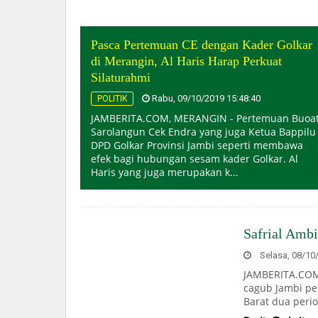
Pasca Pertemuan CE dengan Kader Golkar
di Merangin, Al Haris Harap Perkuat
Silaturahmi
Rabu, 09/10/2019 15:48:40
POLITIK
JAMBERITA.COM, MERANGIN - Pertemuan Buoat
Sarolangun Cek Endra yang juga Ketua Bappilu
DPD Golkar Provinsi Jambi seperti membawa
efek bagi hubungan sesam kader Golkar. Al
Haris yang juga merupakan k...
Safrial Amb
Selasa, 08/10/
JAMBERITA.COM-
cagub Jambi pe
Barat dua perio