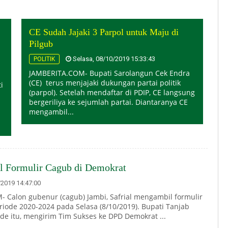
CE Sudah Jajaki 3 Parpol untuk Maju di
Pilgub
Selasa, 08/10/2019 15:33:43
POLITIK
JAMBERITA.COM- Bupati Sarolangun Cek Endra
(CE) terus menjajaki dukungan partai politik
i
(parpol). Setelah mendaftar di PDIP, CE langsung
bergeriliya ke sejumlah partai. Diantaranya CE
mengambil...
il Formulir Cagub di Demokrat
2019 14:47:00
 Calon gubenur (cagub) Jambi, Safrial mengambil formulir
riode 2020-2024 pada Selasa (8/10/2019). Bupati Tanjab
de itu, mengirim Tim Sukses ke DPD Demokrat ...