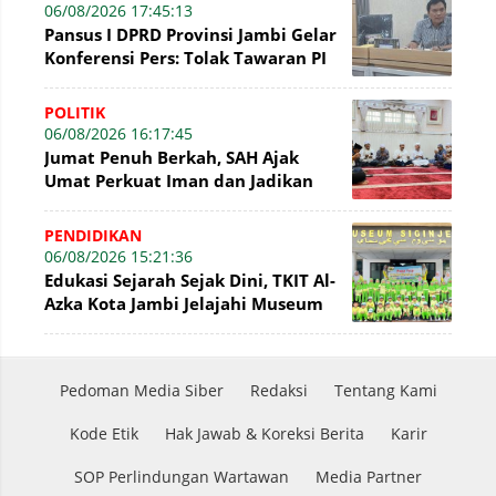
06/08/2026 17:45:13
Pansus I DPRD Provinsi Jambi Gelar
Konferensi Pers: Tolak Tawaran PI
7% PetroChina, Siap Gandeng KPK
POLITIK
06/08/2026 16:17:45
Jumat Penuh Berkah, SAH Ajak
Umat Perkuat Iman dan Jadikan
Akhlak sebagai Landasan
Membangun Bangsa
PENDIDIKAN
06/08/2026 15:21:36
Edukasi Sejarah Sejak Dini, TKIT Al-
Azka Kota Jambi Jelajahi Museum
Siginjei
Pedoman Media Siber
Redaksi
Tentang Kami
Kode Etik
Hak Jawab & Koreksi Berita
Karir
SOP Perlindungan Wartawan
Media Partner