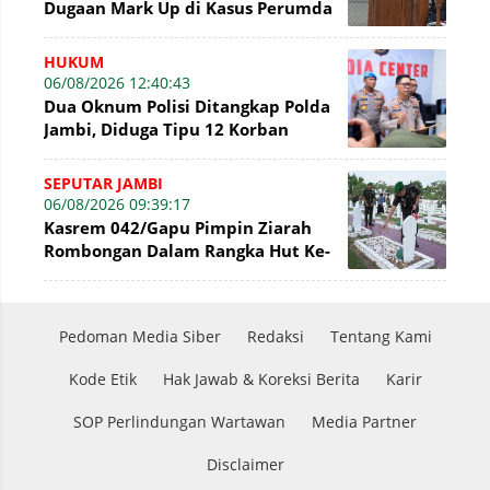
Dugaan Mark Up di Kasus Perumda
Tirta Mayang Terbantahkan
HUKUM
06/08/2026 12:40:43
Dua Oknum Polisi Ditangkap Polda
Jambi, Diduga Tipu 12 Korban
Rekrutmen Bintara Polri
SEPUTAR JAMBI
06/08/2026 09:39:17
Kasrem 042/Gapu Pimpin Ziarah
Rombongan Dalam Rangka Hut Ke-
1 Kodam XX/Tuanku Imam Bonjol
Pedoman Media Siber
Redaksi
Tentang Kami
Kode Etik
Hak Jawab & Koreksi Berita
Karir
SOP Perlindungan Wartawan
Media Partner
Disclaimer