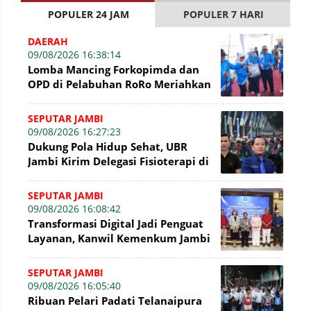
POPULER 24 JAM
POPULER 7 HARI
DAERAH
09/08/2026 16:38:14
Lomba Mancing Forkopimda dan
OPD di Pelabuhan RoRo Meriahkan
HUT ke-81 RI dan ke-61 Tanjab
Barat
SEPUTAR JAMBI
09/08/2026 16:27:23
Dukung Pola Hidup Sehat, UBR
Jambi Kirim Delegasi Fisioterapi di
Presisi Merdeka Run 2026
SEPUTAR JAMBI
09/08/2026 16:08:42
Transformasi Digital Jadi Penguat
Layanan, Kanwil Kemenkum Jambi
Gelar Talkshow Hari Pengayoman
SEPUTAR JAMBI
09/08/2026 16:05:40
Ribuan Pelari Padati Telanaipura