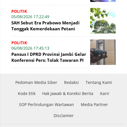
Dirgahayu RI ke-81 dan Hari Jadi
Tanjabbar
POLITIK
05/08/2026 17:22:49
SAH Sebut Era Prabowo Menjadi
Tonggak Kemerdekaan Petani
Indonesia
POLITIK
06/08/2026 17:45:13
Pansus I DPRD Provinsi Jambi Gelar
Konferensi Pers: Tolak Tawaran PI
7% PetroChina, Siap Gandeng KPK
Pedoman Media Siber
Redaksi
Tentang Kami
Kode Etik
Hak Jawab & Koreksi Berita
Karir
SOP Perlindungan Wartawan
Media Partner
Disclaimer