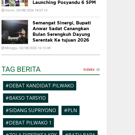
Launching Posyandu 6 SPM
Senin, 03/08/2026 18:07:14
Semangat Sinergi, Bupati
Anwar Sadat Canangkan
Bulan Serengkuh Dayung
Serentak Ke tujuan 2026
Minggu, 02/08/2026 16:15:48
TAG BERITA
Indeks
#DEBAT KANDIDAT PILWAKO
#BAKSO TARSYID
#SIDANG SUPRIYONO
#PLN
#DEBAT PILWAKO 1