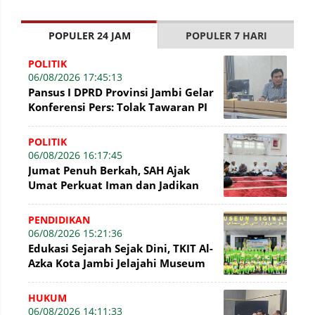
POPULER 24 JAM
POPULER 7 HARI
POLITIK
06/08/2026 17:45:13
Pansus I DPRD Provinsi Jambi Gelar
Konferensi Pers: Tolak Tawaran PI
7% PetroChina, Siap Gandeng KPK
POLITIK
06/08/2026 16:17:45
Jumat Penuh Berkah, SAH Ajak
Umat Perkuat Iman dan Jadikan
Akhlak sebagai Landasan
Membangun Bangsa
PENDIDIKAN
06/08/2026 15:21:36
Edukasi Sejarah Sejak Dini, TKIT Al-
Azka Kota Jambi Jelajahi Museum
Siginjei
HUKUM
06/08/2026 14:11:33