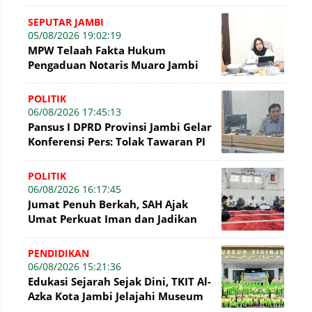
Pelayanan Kesehatan Kota Jambi
SEPUTAR JAMBI
05/08/2026 19:02:19
MPW Telaah Fakta Hukum
Pengaduan Notaris Muaro Jambi
POLITIK
06/08/2026 17:45:13
Pansus I DPRD Provinsi Jambi Gelar
Konferensi Pers: Tolak Tawaran PI
7% PetroChina, Siap Gandeng KPK
POLITIK
06/08/2026 16:17:45
Jumat Penuh Berkah, SAH Ajak
Umat Perkuat Iman dan Jadikan
Akhlak sebagai Landasan
Membangun Bangsa
PENDIDIKAN
06/08/2026 15:21:36
Edukasi Sejarah Sejak Dini, TKIT Al-
Azka Kota Jambi Jelajahi Museum
Siginjei