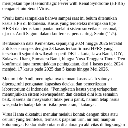
merupakan tipe Haemorrhagic Fever with Renal Syndrome (HFRS)
dengan strain Seoul Virus.
“Perlu kami sampaikan bahwa sampai saat ini belum ditemukan
kasus HPS di Indonesia. Kasus yang terdeteksi merupakan tipe
HFRS dan terus kami pantau melalui sistem surveilans nasional,”
ujar dr. Andi Saguni dalam konferensi pers daring, Senin (11/5).
Berdasarkan data Kemenkes, sepanjang 2024 hingga 2026 tercatat
256 kasus suspek dengan 23 kasus terkonfirmasi HFRS yang
tersebar di sejumlah wilayah seperti DKI Jakarta, Jawa Barat, DIY,
Sulawesi Utara, Sumatera Barat, hingga Nusa Tenggara Timur. Tren
konfirmasi juga menunjukkan peningkatan, dari 1 kasus pada 2024
menjadi 17 kasus pada 2025 dan 5 kasus hingga Mei 2026.
Menurut dr. Andi, meningkatnya temuan kasus salah satunya
dipengaruhi penguatan kapasitas deteksi dan pemeriksaan
laboratorium di Indonesia. “Peningkatan kasus yang terlaporkan
menunjukkan sistem kewaspadaan dan deteksi dini kita semakin
baik. Karena itu masyarakat tidak perlu panik, namun tetap harus
waspada terhadap faktor risiko penularan,” katanya.
Virus Hanta diketahui menular melalui kontak dengan tikus atau
celurut yang terinfeksi, termasuk paparan urin, air liur, maupun
kotorannya. Faktor risiko utama di antaranya aktivitas di lingkungan