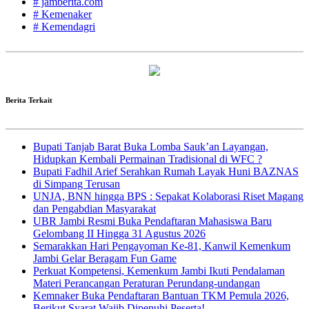
# jamberita.com
# Kemenaker
# Kemendagri
Berita Terkait
Bupati Tanjab Barat Buka Lomba Sauk’an Layangan,
Hidupkan Kembali Permainan Tradisional di WFC ?
Bupati Fadhil Arief Serahkan Rumah Layak Huni BAZNAS
di Simpang Terusan
UNJA, BNN hingga BPS : Sepakat Kolaborasi Riset Magang
dan Pengabdian Masyarakat
UBR Jambi Resmi Buka Pendaftaran Mahasiswa Baru
Gelombang II Hingga 31 Agustus 2026
Semarakkan Hari Pengayoman Ke-81, Kanwil Kemenkum
Jambi Gelar Beragam Fun Game
Perkuat Kompetensi, Kemenkum Jambi Ikuti Pendalaman
Materi Perancangan Peraturan Perundang-undangan
Kemnaker Buka Pendaftaran Bantuan TKM Pemula 2026,
Berikut Syarat Wajib Dipenuhi Peserta!