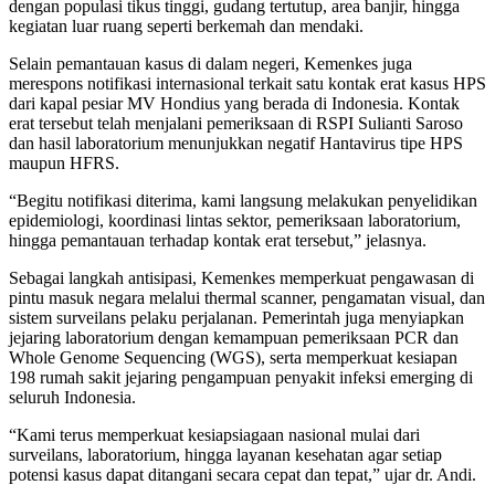
dengan populasi tikus tinggi, gudang tertutup, area banjir, hingga
kegiatan luar ruang seperti berkemah dan mendaki.
Selain pemantauan kasus di dalam negeri, Kemenkes juga
merespons notifikasi internasional terkait satu kontak erat kasus HPS
dari kapal pesiar MV Hondius yang berada di Indonesia. Kontak
erat tersebut telah menjalani pemeriksaan di RSPI Sulianti Saroso
dan hasil laboratorium menunjukkan negatif Hantavirus tipe HPS
maupun HFRS.
“Begitu notifikasi diterima, kami langsung melakukan penyelidikan
epidemiologi, koordinasi lintas sektor, pemeriksaan laboratorium,
hingga pemantauan terhadap kontak erat tersebut,” jelasnya.
Sebagai langkah antisipasi, Kemenkes memperkuat pengawasan di
pintu masuk negara melalui thermal scanner, pengamatan visual, dan
sistem surveilans pelaku perjalanan. Pemerintah juga menyiapkan
jejaring laboratorium dengan kemampuan pemeriksaan PCR dan
Whole Genome Sequencing (WGS), serta memperkuat kesiapan
198 rumah sakit jejaring pengampuan penyakit infeksi emerging di
seluruh Indonesia.
“Kami terus memperkuat kesiapsiagaan nasional mulai dari
surveilans, laboratorium, hingga layanan kesehatan agar setiap
potensi kasus dapat ditangani secara cepat dan tepat,” ujar dr. Andi.