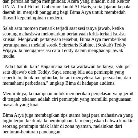
dan persoalan tanpa menghindar. Acara yang dihadiri oleh Rektor
UNJA, Prof Helmi, Gubernur Jambi Al Haris, serta jajaran kepala
daerah ini menjadi panggung bagi Bima Arya untuk membedah
filosofi kepemimpinan modern.
Salah satu momen menarik terjadi saat sesi tanya jawab, ketika
seorang mahasiswa melontarkan pertanyaan kritis terkait isu-isu
krusial. Menjawab pertanyaan tersebut, Bima Arya memberikan
perumpamaan melalui sosok Sekretaris Kabinet (Seskab) Teddy
Wijaya. Ia mengapresiasi cara Teddy dalam menghadapi awak
media.
"Ada lihat itu kan? Bagaimana ketika wartawan bertanya, satu per
satu dijawab oleh Teddy. Saya senang bila ada pemimpin yang
seperti itu; tidak menghindar, berani menyelesaikan persoalan, dan
memahami perbedaan," ungkap Bima di hadapan audiens.
Menurutnya, kemampuan untuk memberikan penjelasan yang jernih
di tengah tekanan adalah ciri pemimpin yang memiliki penguasaan
masalah yang kuat.
Bima Arya juga membagikan tips utama bagi para mahasiswa yang
ingin terjun ke dunia kepemimpinan. Ia menegaskan bahwa karakter
seorang pemimpin tidak lahir di zona nyaman, melainkan dari
benturan-benturan pandangan.