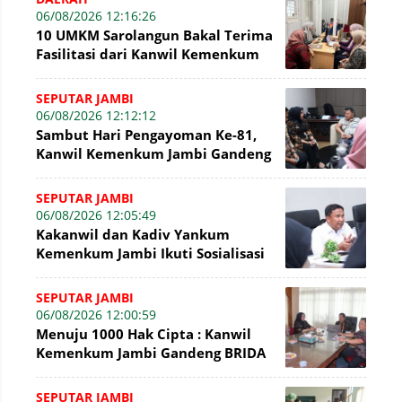
06/08/2026 12:16:26
10 UMKM Sarolangun Bakal Terima
Fasilitasi dari Kanwil Kemenkum
Jambi Untuk Pendaftaran Merek
SEPUTAR JAMBI
06/08/2026 12:12:12
Sambut Hari Pengayoman Ke-81,
Kanwil Kemenkum Jambi Gandeng
BNI Bahas Pembiayaan Hak Cipta
Gratis
SEPUTAR JAMBI
06/08/2026 12:05:49
Kakanwil dan Kadiv Yankum
Kemenkum Jambi Ikuti Sosialisasi
Penetapan Korporasi Nonaktif
Secara Admin
SEPUTAR JAMBI
06/08/2026 12:00:59
Menuju 1000 Hak Cipta : Kanwil
Kemenkum Jambi Gandeng BRIDA
Inventarisasi Potensi Karya
SEPUTAR JAMBI