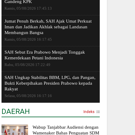
Gandeng KPK
Kamis, 05/08/2026 17:45:13
Jumat Penuh Berkah, SAH Ajak Umat Perkuat
Iman dan Jadikan Akhlak sebagai Landasan
Membangun Bangsa
Kamis, 05/08/2026 16:17:45
SAH Sebut Era Prabowo Menjadi Tonggak
Kemerdekaan Petani Indonesia
Rabu, 05/08/2026 17:22:49
SAH Ungkap Stabilitas BBM, LPG, dan Pangan,
Bukti Keberpihakan Presiden Prabowo kepada
Rakyat
Selasa, 05/08/2026 16:17:16
DAERAH
Indeks
Wabup Tanjabbar Audiensi dengan
Wamenaker Bahas Penguatan SDM