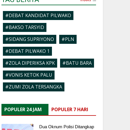
#DEBAT KANDIDAT PILWAKO
#BAKSO TARSYID
#SIDANG SUPRIYONO
#PLN
#DEBAT PILWAKO 1
#ZOLA DIPERIKSA KPK
#BATU BARA
#VONIS KETOK PALU
#ZUMI ZOLA TERSANGKA
POPULER 24 JAM
POPULER 7 HARI
Dua Oknum Polisi Ditangkap