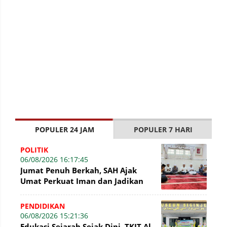
POPULER 24 JAM
POPULER 7 HARI
POLITIK
06/08/2026 16:17:45
Jumat Penuh Berkah, SAH Ajak
Umat Perkuat Iman dan Jadikan
Akhlak sebagai Landasan
Membangun Bangsa
PENDIDIKAN
06/08/2026 15:21:36
Edukasi Sejarah Sejak Dini, TKIT Al-