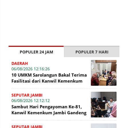
POPULER 24 JAM
POPULER 7 HARI
DAERAH
06/08/2026 12:16:26
10 UMKM Sarolangun Bakal Terima
Fasilitasi dari Kanwil Kemenkum
Jambi Untuk Pendaftaran Merek
SEPUTAR JAMBI
06/08/2026 12:12:12
Sambut Hari Pengayoman Ke-81,
Kanwil Kemenkum Jambi Gandeng
BNI Bahas Pembiayaan Hak Cipta
Gratis
SEPUTAR JAMBI