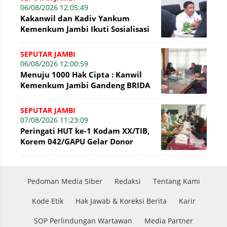
06/08/2026 12:05:49
Kakanwil dan Kadiv Yankum
Kemenkum Jambi Ikuti Sosialisasi
Penetapan Korporasi Nonaktif
Secara Admin
SEPUTAR JAMBI
06/08/2026 12:00:59
Menuju 1000 Hak Cipta : Kanwil
Kemenkum Jambi Gandeng BRIDA
Inventarisasi Potensi Karya
SEPUTAR JAMBI
07/08/2026 11:23:09
Peringati HUT ke-1 Kodam XX/TIB,
Korem 042/GAPU Gelar Donor
Darah di Makodim 0415/Jambi
Pedoman Media Siber
Redaksi
Tentang Kami
Kode Etik
Hak Jawab & Koreksi Berita
Karir
SOP Perlindungan Wartawan
Media Partner