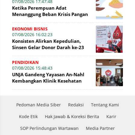
07/08/2026 17:47:48
Ketika Perempuan Adat
Menanggung Beban Krisis Pangan
EKONOMI BISNIS
07/08/2026 16:02:23
Konsisten Alirkan Kepedulian,
Sinsen Gelar Donor Darah ke-23
dalam Perayaan Anniversary
Sinsen
PENDIDIKAN
07/08/2026 15:48:43
UNJA Gandeng Yayasan An-Nahl
Kembangkan Klinik Kesehatan
Pesantren
Pedoman Media Siber
Redaksi
Tentang Kami
Kode Etik
Hak Jawab & Koreksi Berita
Karir
SOP Perlindungan Wartawan
Media Partner