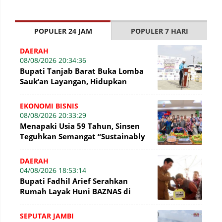
POPULER 24 JAM
POPULER 7 HARI
DAERAH
08/08/2026 20:34:36
Bupati Tanjab Barat Buka Lomba
Sauk’an Layangan, Hidupkan
Kembali Permainan Tradisional di
WFC ?
EKONOMI BISNIS
08/08/2026 20:33:29
Menapaki Usia 59 Tahun, Sinsen
Teguhkan Semangat “Sustainably
Growing”
DAERAH
04/08/2026 18:53:14
Bupati Fadhil Arief Serahkan
Rumah Layak Huni BAZNAS di
Simpang Terusan
SEPUTAR JAMBI